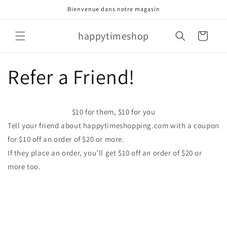
et
Bienvenue dans notre magasin
passer
au
contenu
happytimeshop
Panier
Refer a Friend!
$10 for them, $10 for you
Tell your friend about happytimeshopping.com with a coupon
for $10 off an order of $20 or more.
If they place an order, you’ll get $10 off an order of $20 or
more too.