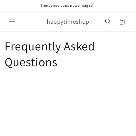
et
Bienvenue dans notre magasin
passer
au
contenu
happytimeshop
Panier
Frequently Asked
Questions